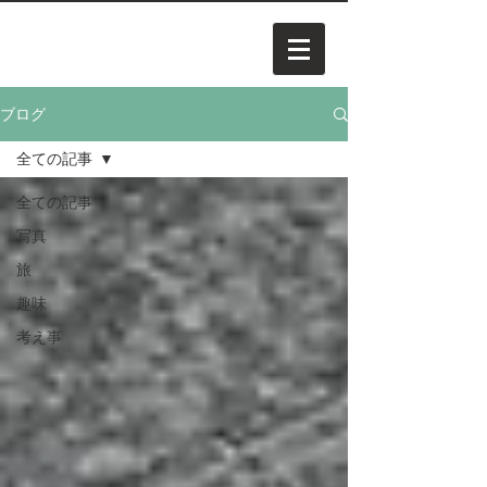
ブログ
全ての記事
全ての記事
写真
旅
趣味
考え事