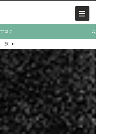
ブログ
旅
全て
の記
事
写真
旅
趣味
考え
事